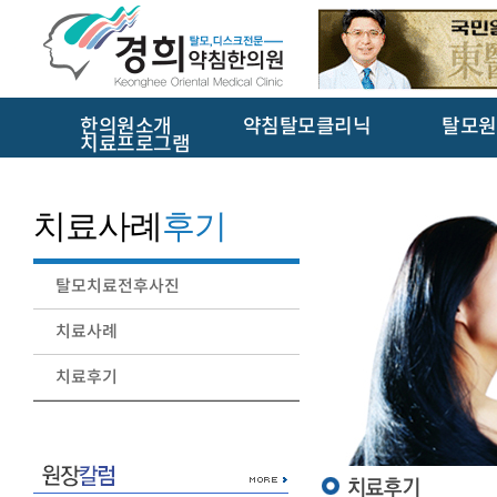
한의원소개
약침탈모클리닉
탈모원
치료프로그램
치료사례
후기
탈모치료전후사진
치료사례
치료후기