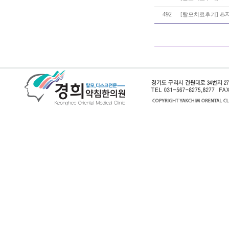
492
♨️
[
탈모치료후기
]