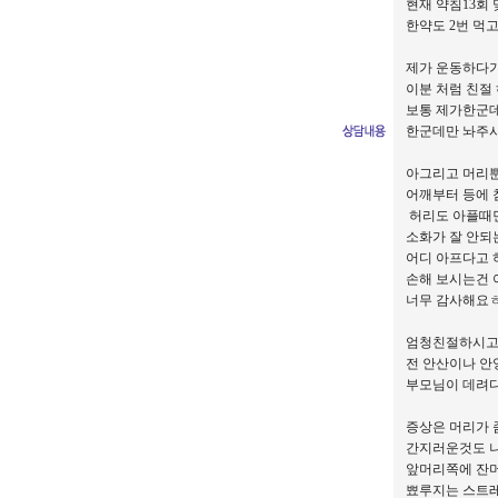
현재 약침13회
한약도 2번 먹
제가 운동하다가
이분 처럼 친절
보통 제가한군
한군데만 놔주
아그리고 머리
어깨부터 등에 
허리도 아플때면
소화가 잘 안되
어디 아프다고 
손해 보시는건 
너무 감사해요
엄청친절하시
전 안산이나 
부모님이 데려
증상은 머리가 
간지러운것도 
앞머리쪽에 잔머
뾰루지는 스트레