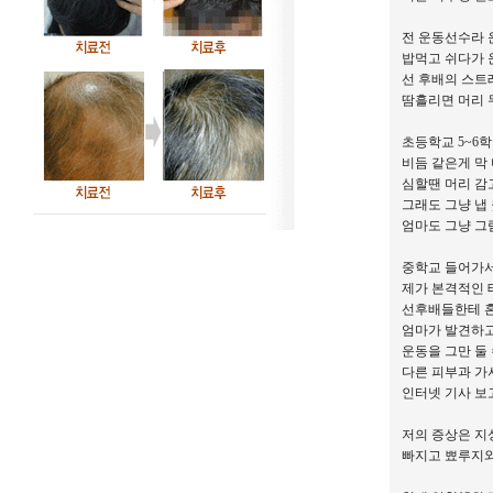
전 운동선수라 
밥먹고 쉬다가 
선 후배의 스트
땀흘리면 머리 
초등학교 5~6
비듬 같은게 막
심할땐 머리 감
그래도 그냥 냅 
엄마도 그냥 그
중학교 들어가서
제가 본격적인 
선후배들한테 혼
엄마가 발견하
운동을 그만 둘
다른 피부과 가
인터넷 기사 
저의 증상은 지
빠지고 뾰루지