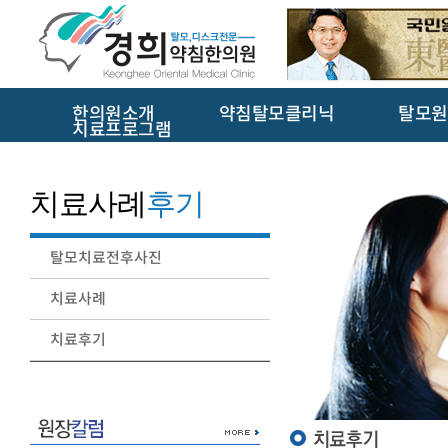
한의원소개
약침탈모클리닉
탈모원
치료프로그램
치료사례
후기
탈모치료전후사진
치료사례
치료후기