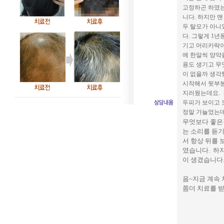
고정하곤 하였는
니다. 하지만 
두 탈모가 아니
다. 그렇게 1
기고 머리카락이
에 한알씩 양약
용도 생기고 무
이 없을까 생각
시작해서 뒷부분
지러웠는데요. 
두피가 보이고 
정말 가늘었는데
무엇보다 좋은
는 소리를 듣기
서 항상 뒤를
였습니다. 하
이 생겼습니다
음~지금 계속
쫌더 치료를 받