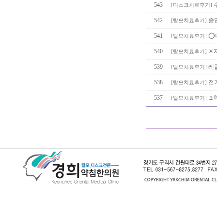
543
[
디스크치료후기
]
542
졸
[
탈모치료후기
]
541
⭕
[
탈모치료후기
]
540
☀
[
탈모치료후기
]
539
레플
[
탈모치료후기
]
538
전
[
탈모치료후기
]
537
♨️
[
탈모치료후기
]