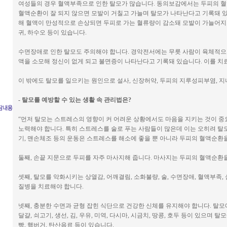
여성들의 경우 혈액부족으로 인한 탈모가 많습니다. 동의보감에서는 두피의 혈
혈액순환이 잘 되지 않으면 모발이 거칠고 가늘며 탈모가 나타난다고 기록돼 있
해 혈액이 만성적으로 손상되면 두피로 가는 혈류량이 감소돼 모발이 가늘어지
귀, 하수오 등이 있습니다.
수면장애로 인한 탈모도 주의해야 합니다. 경악전서에는 무릇 사람이 육체적으
액을 소모해 정신이 없게 되고 불면증이 나타난다고 기록돼 있습니다. 이를 치료
이 밖에도 탈모를 일으키는 원인으로 설사, 신장허약, 두피의 지루성피부염, 지나
- 탈모를 예방할 수 있는 생활 속 관리법은?
“먼저 탈모는 스트레스의 영향이 커 어려운 상황에서도 마음을 지키는 것이 중
노력해야 합니다. 특히 스트레스를 술로 푸는 사람들이 많은데 이는 오히려 탈
기, 맨손체조 등의 운동은 스트레스를 해소에 좋을 뿐 아니라 두피의 혈액순환
둘째, 손끝 지문으로 두피를 자주 마사지해 줍니다. 마사지는 두피의 혈액순환
셋째, 탈모를 악화시키는 상열감, 어깨결림, 소화불량, 술, 수면장애, 혈액부족,
질병을 치료해야 합니다.
넷째, 충분한 수면과 균형 잡힌 식단으로 건강한 신체를 유지해야 합니다. 탈모에 
달걀, 쇠고기, 생선, 김, 우유, 미역, 다시마, 시금치, 땅콩, 호두 등이 있으며 
빵, 햄버거, 탄산음료 등이 있습니다.