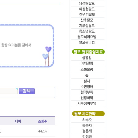
료
44237