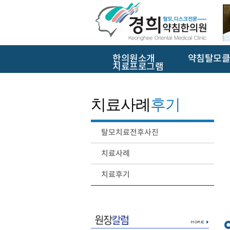
한의원소개
약침탈모클
치료프로그램
치료사례
후기
탈모치료전후사진
치료사례
치료후기