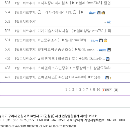
505
☀자격증대리시험☀【▶▶텔레: hxm2345】졸업증…
[
탈모치료후기
]
504
⭕️국가자격증대리시험⭕️ 【▶…
[
탈모치료후기
]
503
--------------------------------------------------------…
[
탈모치료후기
]
502
기계기술사대리시험 【▶텔레상담: emx789 】국가기술자격
[
탈모치료후기
]
501
♨️민증위조♨️〖 ▶텔레: emx789{…
[
탈모치료후기
]
500
♨️대학교학위증위조♨️〖▶텔레: emx7…
[
탈모치료후기
]
499
▲여권위조✝학생증위조〖✚상담:DaLin49…
[
탈모치료후기
]
498
△여권위조△민증위조△통장위조〖상담♡DaLin4989…
[
탈모치료후기
]
497
△여권위조〖✚상담:DaLin4989〗■학생증…
[
탈모치료후기
]
1
2
3
4
5
6
7
8
9
10