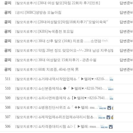
공지
[30대 여성 탈모]약침 22회차 후기[민트]
답변준
[
탈모치료후기
]
공지
[MBC]생방송 오늘아침
답변준
[
공지
]
공지
[20대여성탈모]약침18회차후기"모발이쑥쑥"
답변준
[
탈모치료후기
]
공지
[KBS]녹색충전 토요일
답변준
[
탈모치료후기
]
공지
30대 산후 탈모 (16회) 치료중 ...... 소연맘 ^+^
답변준
[
탈모치료후기
]
공지
약침 20번 정도 맞았어요~^^- 20대 남성 지루성탈모/ 이야기
답변준
[
탈모치료후기
]
공지
30대 여성탈모 15회차후기 - 관촌수필
답변준
[
탈모치료후기
]
공지
60회 치료중, 40세-면목 男
답변준
[
탈모치료후기
]
511
♨️거래내역서작업업체♨️「 ▶텔레♥:+8210-…
[
탈모치료후기
]
510
♨️신분증제작♨️ ◆「 ▶텔레♥:+8210-7941-…
[
탈모치료후기
]
509
♨️의사면허증제작 ♨️【▶텔레♥:+8210-7941…
[
탈모치료후기
]
508
♨️병원진단서위조 ♨️「 ✚▶텔레: mu…
[
탈모치료후기
]
507
♨️제작업체♨️위조업체♨️대리시험♨…
[
탈모치료후기
]
506
♨️자격증대리시험 ♨️▷〖▶텔레: muu…
[
탈모치료후기
]