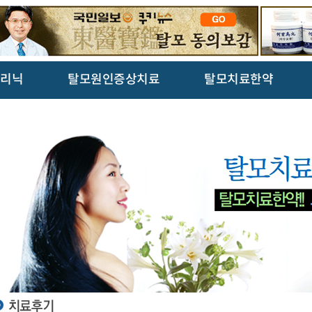
리닉
탈모원인증상치료
탈모치료한약