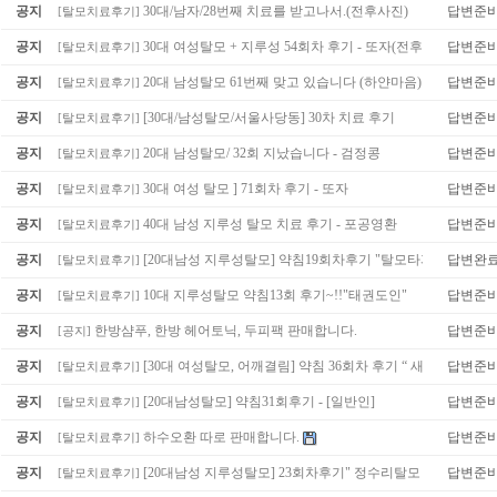
공지
30대/남자/28번째 치료를 받고나서.(전후사진)
답변준
[
탈모치료후기
]
공지
30대 여성탈모 + 지루성 54회차 후기 - 또자(전후사진)
답변준
[
탈모치료후기
]
(1)
공지
20대 남성탈모 61번째 맞고 있습니다 (하얀마음)
답변준
[
탈모치료후기
]
공지
[30대/남성탈모/서울사당동] 30차 치료 후기
답변준
[
탈모치료후기
]
공지
20대 남성탈모/ 32회 지났습니다 - 검정콩
답변준
[
탈모치료후기
]
공지
30대 여성 탈모 ] 71회차 후기 - 또자
답변준
[
탈모치료후기
]
공지
40대 남성 지루성 탈모 치료 후기 - 포공영환
답변준
[
탈모치료후기
]
공지
[20대남성 지루성탈모] 약침19회차후기 "탈모타파"
답변완
[
탈모치료후기
]
공지
10대 지루성탈모 약침13회 후기~!!"태권도인"
답변준
[
탈모치료후기
]
공지
한방샴푸, 한방 헤어토닉, 두피팩 판매합니다.
답변준
[
공지
]
공지
[30대 여성탈모, 어깨결림] 약침 36회차 후기 “ 새봄 ”
답변준
[
탈모치료후기
]
공지
[20대남성탈모] 약침31회후기 - [일반인]
답변준
[
탈모치료후기
]
공지
하수오환 따로 판매합니다.
답변준
[
탈모치료후기
]
공지
[20대남성 지루성탈모] 23회차후기" 정수리탈모 "
답변준
[
탈모치료후기
]